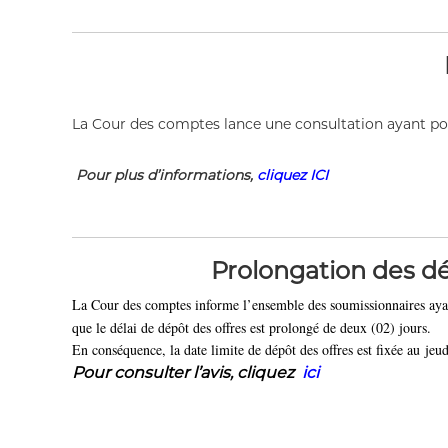
a
t
i
q
u
e
La Cour des comptes lance une consultation ayant pour
e
t
P
Pour plus d’informations,
cliquez ICI
o
p
u
l
Prolongation des dé
a
i
La Cour des comptes informe l’ensemble des soumissionnaires ayant
r
que le délai de dépôt des offres est prolongé de deux (02) jours.
e
En conséquence, la date limite de dépôt des offres est fixée au jeud
.
Pour consulter l’a
vis
,
cliquez
ici