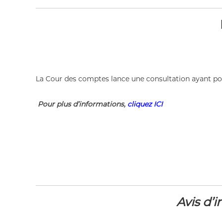
c
e
s
p
u
b
l
La Cour des comptes lance une consultation ayant pour
i
q
u
Pour plus d’informations,
cliquez ICI
e
s
d
e
l
a
R
é
p
Avis d’
u
b