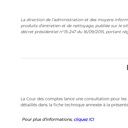
l
i
q
La direction de l’administration et des moyens inform
u
produits d’entretien et de nettoyage, publiée sur le 
e
décret présidentiel n°15-247 du 16/09/2015, portant r
A
l
g
é
r
i
e
n
n
e
D
La Cour des comptes lance une consultation pour les 
é
détaillés dans la fiche technique annexée à la présente
m
o
c
Pour plus d’informations,
cliquez ICI
r